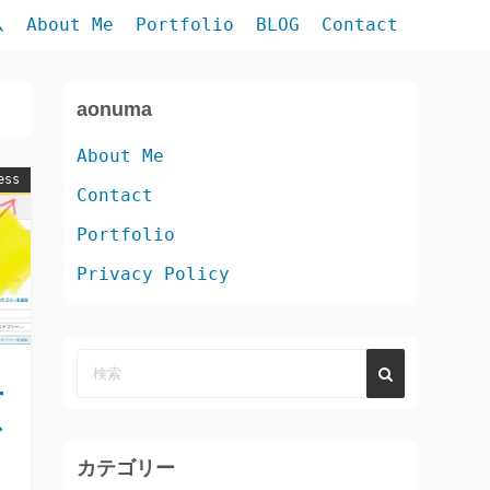
ム
About Me
Portfolio
BLOG
Contact
aonuma
About Me
ess
Contact
Portfolio
Privacy Policy
ー
で
カテゴリー