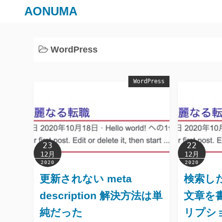
AONUMA
WordPress
WordPress
23
22
12月
12月
2020
2020
更新されない meta
検索し
description 解決方法は単
文章を
純だった
リプシ