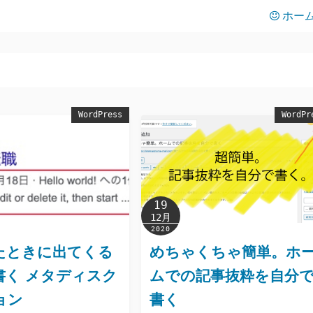
ホー
WordPress
WordPr
19
12月
2020
たときに出てくる
めちゃくちゃ簡単。ホ
書く メタディスク
ムでの記事抜粋を自分
ョン
書く